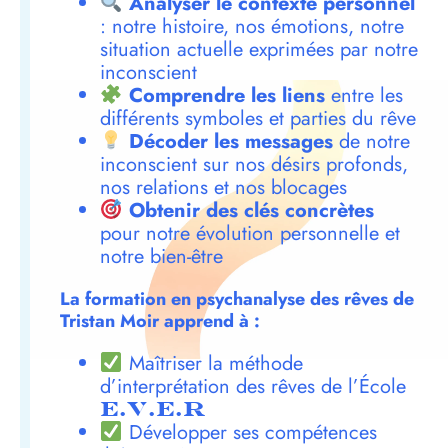
Analyser le contexte personnel
: notre histoire, nos émotions, notre
situation actuelle exprimées par notre
inconscient
Comprendre les liens
entre les
différents symboles et parties du rêve
Décoder les messages
de notre
inconscient sur nos désirs profonds,
nos relations et nos blocages
Obtenir des clés concrètes
pour notre évolution personnelle et
notre bien-être
La formation en psychanalyse des rêves de
Tristan Moir apprend à :
Maîtriser la méthode
d’interprétation des rêves de l’École
E.V.E.R
Développer ses compétences