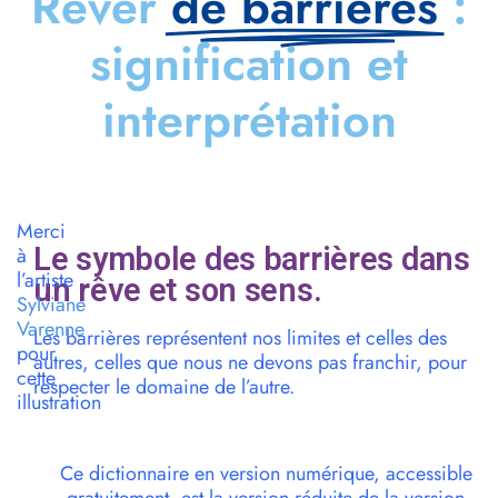
Rêver
de barrières
:
signification et
interprétation
Merci
Le symbole des barrières dans
à
l’artiste
un rêve et son sens.
Sylviane
Varenne
Les barrières représentent nos limites et celles des
pour
autres, celles que nous ne devons pas franchir, pour
cette
respecter le domaine de l’autre.
illustration
Ce dictionnaire en version numérique, accessible