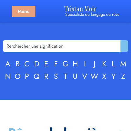
Tristan Moir
Menu
Spécialiste du langage du rêve
A
B
C
D
E
F
G
H
I
J
K
L
M
N
O
P
Q
R
S
T
U
V
W
X
Y
Z