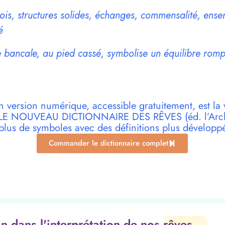
lois, structures solides, échanges, commensalité, en
é
 bancale, au pied cassé, symbolise un équilibre romp
n version numérique, accessible gratuitement, est la 
r LE NOUVEAU DICTIONNAIRE DES RÊVES (éd. l’Archi
plus de symboles avec des définitions plus développ
Commander le dictionnaire complet
oin dans l'interprétation de nos rêves