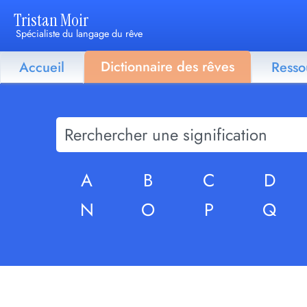
Tristan Moir
Spécialiste du langage du rêve
Dictionnaire des rêves
Accueil
Resso
A
B
C
D
N
O
P
Q