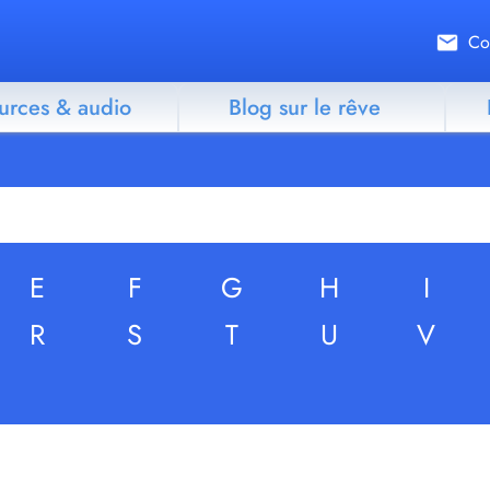
Co
urces & audio
Blog sur le rêve
E
F
G
H
I
R
S
T
U
V