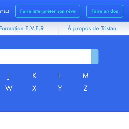
ntact
Faire interpréter son rêve
Faire un don
Formation E.V.E.R
À propos de Tristan
J
K
L
M
W
X
Y
Z