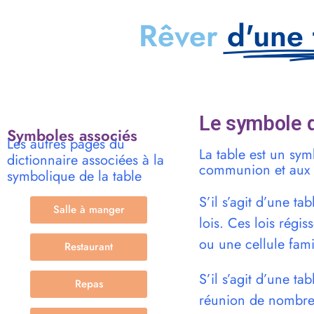
Rêver
d'une 
Le symbole d
Symboles associés
Les autres pages du
La table est un symb
dictionnaire associées à la
communion et aux lo
symbolique de la table
S’il s’agit d’une ta
Salle à manger
lois. Ces lois rég
ou une cellule fam
Restaurant
S’il s’agit d’une t
Repas
réunion de nombreu