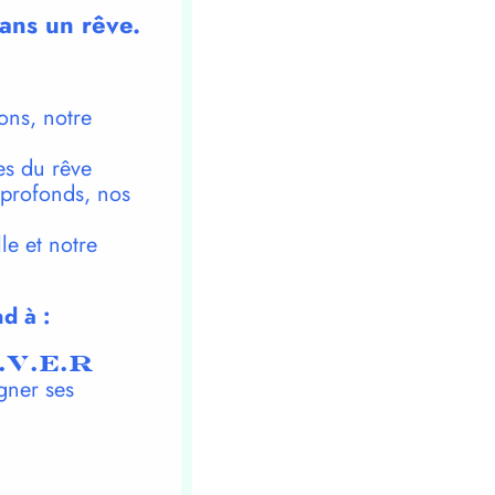
dans un rêve.
ons, notre
es du rêve
 profonds, nos
le et notre
d à :
.V.E.R
gner ses