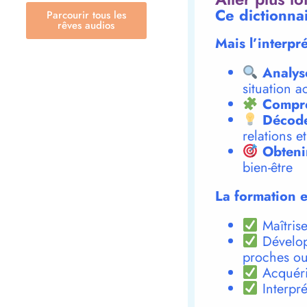
Ce dictionnai
Parcourir tous les
rêves audios
Mais l’interpr
Analys
situation a
Compre
Décode
relations e
Obteni
bien-être
La formation e
Maîtrise
Dévelop
proches ou
Acquéri
Interpré