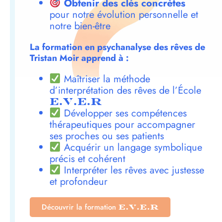
Obtenir des clés concrètes
pour notre évolution personnelle et
notre bien-être
La formation en psychanalyse des rêves de
Tristan Moir apprend à :
Maîtriser la méthode
d’interprétation des rêves de l’École
E.V.E.R
Développer ses compétences
thérapeutiques pour accompagner
ses proches ou ses patients
Acquérir un langage symbolique
précis et cohérent
Interpréter les rêves avec justesse
et profondeur
Découvrir la formation
E.V.E.R