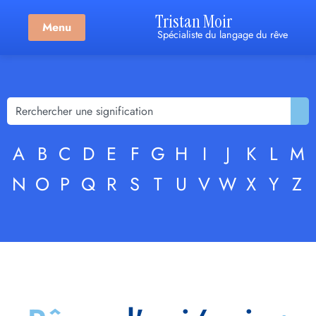
Tristan Moir
Menu
Spécialiste du langage du rêve
A
B
C
D
E
F
G
H
I
J
K
L
M
N
O
P
Q
R
S
T
U
V
W
X
Y
Z