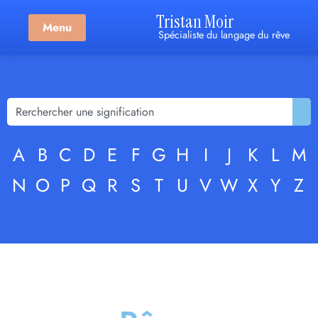
Tristan Moir
Menu
Spécialiste du langage du rêve
A
B
C
D
E
F
G
H
I
J
K
L
M
N
O
P
Q
R
S
T
U
V
W
X
Y
Z