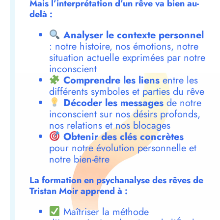
Mais l’interprétation d’un rêve va bien au-
delà :
Analyser le contexte personnel
: notre histoire, nos émotions, notre
situation actuelle exprimées par notre
inconscient
Comprendre les liens
entre les
différents symboles et parties du rêve
Décoder les messages
de notre
inconscient sur nos désirs profonds,
nos relations et nos blocages
Obtenir des clés concrètes
pour notre évolution personnelle et
notre bien-être
La formation en psychanalyse des rêves de
Tristan Moir apprend à :
Maîtriser la méthode