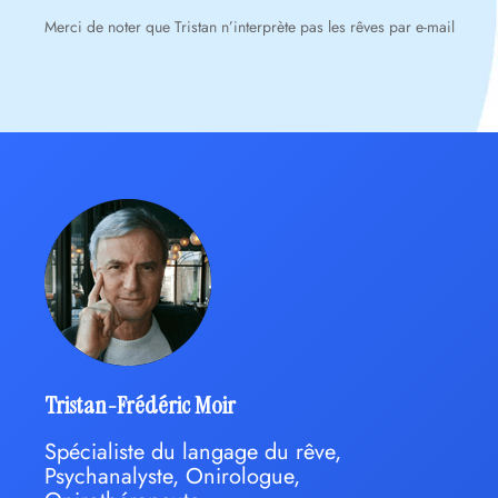
Merci de noter que Tristan n’interprète pas les rêves par e-mail
Tristan-Frédéric Moir
Spécialiste du langage du rêve,
Psychanalyste, Onirologue,