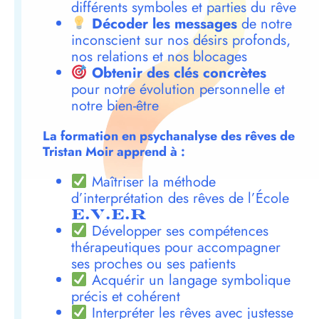
différents symboles et parties du rêve
Décoder les messages
de notre
inconscient sur nos désirs profonds,
nos relations et nos blocages
Obtenir des clés concrètes
pour notre évolution personnelle et
notre bien-être
La formation en psychanalyse des rêves de
Tristan Moir apprend à :
Maîtriser la méthode
d’interprétation des rêves de l’École
E.V.E.R
Développer ses compétences
thérapeutiques pour accompagner
ses proches ou ses patients
Acquérir un langage symbolique
précis et cohérent
Interpréter les rêves avec justesse