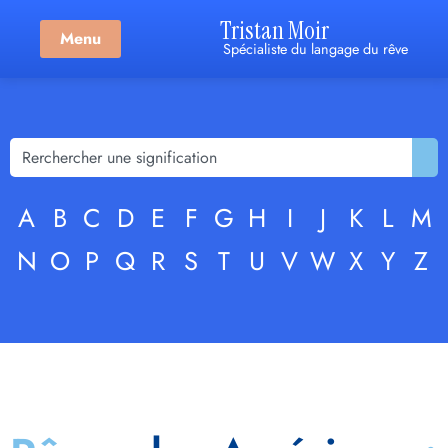
Tristan Moir
Menu
Spécialiste du langage du rêve
A
B
C
D
E
F
G
H
I
J
K
L
M
N
O
P
Q
R
S
T
U
V
W
X
Y
Z