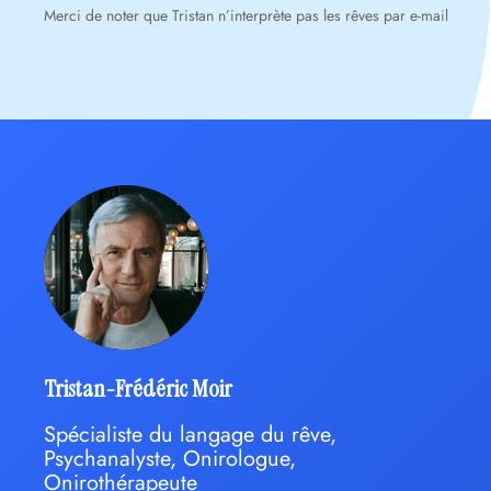
Merci de noter que Tristan n’interprète pas les rêves par e-mail
Tristan-Frédéric Moir
Spécialiste du langage du rêve,
Psychanalyste, Onirologue,
Onirothérapeute