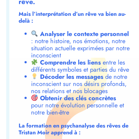
rêve.
Mais l’interprétation d’un rêve va bien au-
delà :
Analyser le contexte personnel
: notre histoire, nos émotions, notre
situation actuelle exprimées par notre
inconscient
Comprendre les liens
entre les
différents symboles et parties du rêve
Décoder les messages
de notre
inconscient sur nos désirs profonds,
nos relations et nos blocages
Obtenir des clés concrètes
pour notre évolution personnelle et
notre bien-être
La formation en psychanalyse des rêves de
Tristan Moir apprend à :