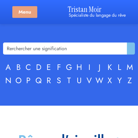
Tristan Moir
Menu
Spécialiste du langage du rêve
A
B
C
D
E
F
G
H
I
J
K
L
M
N
O
P
Q
R
S
T
U
V
W
X
Y
Z