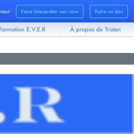
ntact
Faire interpréter son rêve
Faire un don
Formation E.V.E.R
À propos de Tristan