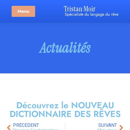
Tristan Moir
Menu
Spécialiste du langage du rêve
Actualités
Découvrez le NOUVEAU
DICTIONNAIRE DES RÊVES
PRÉCÉDENT
SUIVANT