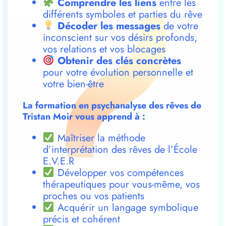
Comprendre les liens
entre les
différents symboles et parties du rêve
Décoder les messages
de votre
inconscient sur vos désirs profonds,
vos relations et vos blocages
Obtenir des clés concrètes
pour votre évolution personnelle et
votre bien-être
La formation en psychanalyse des rêves de
Tristan Moir vous apprend à :
Maîtriser la méthode
d’interprétation des rêves de l’École
E.V.E.R
Développer vos compétences
thérapeutiques pour vous-même, vos
proches ou vos patients
Acquérir un langage symbolique
précis et cohérent