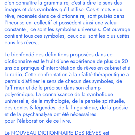
d’en connaître la grammaire, c’est à dire le sens des
images et des symboles qu’il utilise. Ces « mots » du
rêve, recensés dans ce dictionnaire, sont puisés dans
l’Inconscient collectif et possèdent ainsi une valeur
constante ; ce sont les symboles universels. Cet ouvrage
contient tous ces symboles, ceux qui sont les plus usités
dans les rêves…
Le
bienfondé
des
définitions proposées dans ce
dictionnaire
est
le
fruit d’une expérience de plus de 20
ans de pratique d’interprétation de
rêves
en cabinet
et
à
la
radio. Cette confrontation
à
la
réalité thérapeutique a
permis d’affiner
le
sens
de chacun
des
symboles
, de
l’affirmer
et
de
le
préciser dans son champ
polysémique.
La
connaissance de
la
symbolique
universelle, de
la
mythologie, de
la
pensée spirituelle,
des
contes & légendes, de
la
linguistique, de
la
poésie
et
de
la
psychanalyse ont été nécessaires
pour
l’élaboration de ce livre.
Le
NOUVEAU DICTIONNAIRE
DES
RÊVES
est