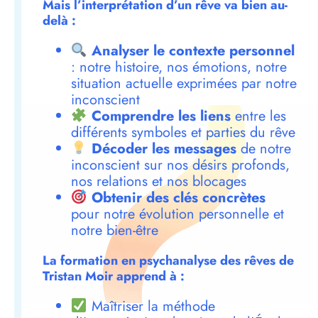
Mais l’interprétation d’un rêve va bien au-
delà :
Analyser le contexte personnel
: notre histoire, nos émotions, notre
situation actuelle exprimées par notre
inconscient
Comprendre les liens
entre les
différents symboles et parties du rêve
Décoder les messages
de notre
inconscient sur nos désirs profonds,
nos relations et nos blocages
Obtenir des clés concrètes
pour notre évolution personnelle et
notre bien-être
La formation en psychanalyse des rêves de
Tristan Moir apprend à :
Maîtriser la méthode