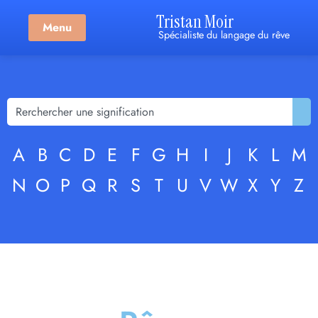
Tristan Moir
Menu
Spécialiste du langage du rêve
A
B
C
D
E
F
G
H
I
J
K
L
M
N
O
P
Q
R
S
T
U
V
W
X
Y
Z