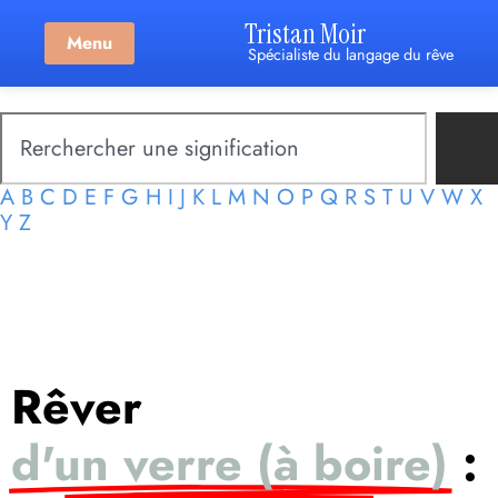
Tristan Moir
Menu
Spécialiste du langage du rêve
A
B
C
D
E
F
G
H
I
J
K
L
M
N
O
P
Q
R
S
T
U
V
W
X
Y
Z
Rêver
d'un verre (à boire)
: