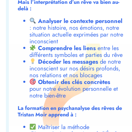
Mais l’interprétation d’un rêve va bien au-
delà :
Analyser le contexte personnel
: notre histoire, nos émotions, notre
situation actuelle exprimées par notre
inconscient
Comprendre les liens
entre les
différents symboles et parties du rêve
Décoder les messages
de notre
inconscient sur nos désirs profonds,
nos relations et nos blocages
Obtenir des clés concrètes
pour notre évolution personnelle et
notre bien-être
La formation en psychanalyse des rêves de
Tristan Moir apprend à :
Maîtriser la méthode