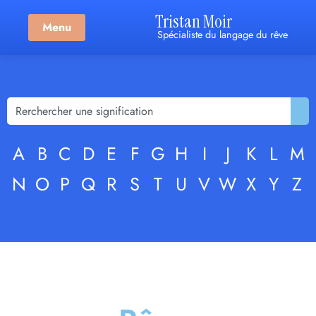
Tristan Moir
Menu
Spécialiste du langage du rêve
A
B
C
D
E
F
G
H
I
J
K
L
M
N
O
P
Q
R
S
T
U
V
W
X
Y
Z