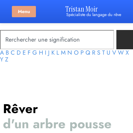
Tristan Moir
Menu
Spécialiste du langage du rêve
A
B
C
D
E
F
G
H
I
J
K
L
M
N
O
P
Q
R
S
T
U
V
W
X
Y
Z
Rêver
d'un arbre pousse