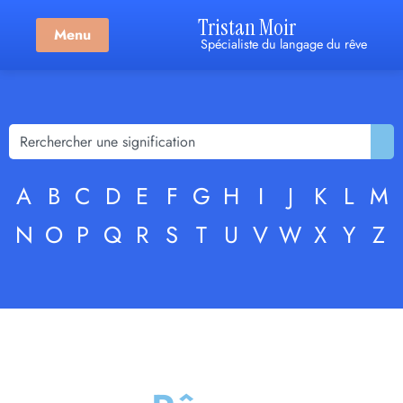
Tristan Moir
Menu
Spécialiste du langage du rêve
A
B
C
D
E
F
G
H
I
J
K
L
M
N
O
P
Q
R
S
T
U
V
W
X
Y
Z