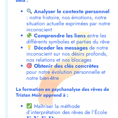
delà :
Analyser le contexte personnel
: notre histoire, nos émotions, notre
situation actuelle exprimées par notre
inconscient
Comprendre les liens
entre les
différents symboles et parties du rêve
Décoder les messages
de notre
inconscient sur nos désirs profonds,
nos relations et nos blocages
Obtenir des clés concrètes
pour notre évolution personnelle et
notre bien-être
La formation en psychanalyse des rêves de
Tristan Moir apprend à :
Maîtriser la méthode
d’interprétation des rêves de l’École