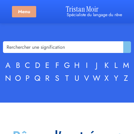
Tristan Moir
Menu
Spécialiste du langage du rêve
A
B
C
D
E
F
G
H
I
J
K
L
M
N
O
P
Q
R
S
T
U
V
W
X
Y
Z