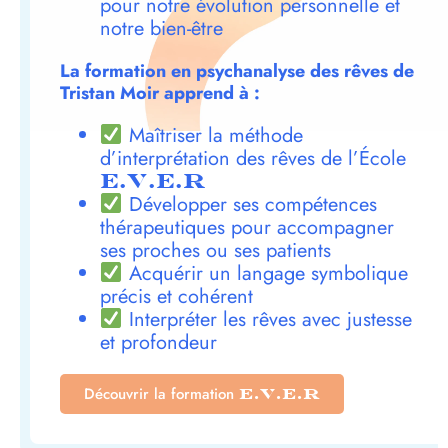
pour notre évolution personnelle et
notre bien-être
La formation en psychanalyse des rêves de
Tristan Moir apprend à :
Maîtriser la méthode
d’interprétation des rêves de l’École
E.V.E.R
Développer ses compétences
thérapeutiques pour accompagner
ses proches ou ses patients
Acquérir un langage symbolique
précis et cohérent
Interpréter les rêves avec justesse
et profondeur
Découvrir la formation
E.V.E.R