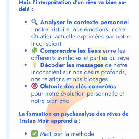
Mais l’interprétation d’un rêve va bien au-
delà :
Analyser le contexte personnel
: notre histoire, nos émotions, notre
situation actuelle exprimées par notre
inconscient
Comprendre les liens
entre les
différents symboles et parties du rêve
Décoder les messages
de notre
inconscient sur nos désirs profonds,
nos relations et nos blocages
Obtenir des clés concrètes
pour notre évolution personnelle et
notre bien-être
La formation en psychanalyse des rêves de
Tristan Moir apprend à :
Maîtriser la méthode