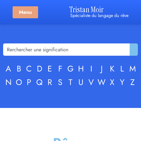
Tristan Moir
Menu
Spécialiste du langage du rêve
A
B
C
D
E
F
G
H
I
J
K
L
M
N
O
P
Q
R
S
T
U
V
W
X
Y
Z