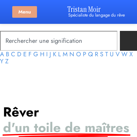
Tristan Moir
Menu
Spécialiste du langage du rêve
A
B
C
D
E
F
G
H
I
J
K
L
M
N
O
P
Q
R
S
T
U
V
W
X
Y
Z
Rêver
d'un toile de maîtres