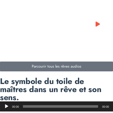
0:00
0:00
Parcourir tous les rêves audios
Le symbole du toile de
maîtres dans un rêve et son
sens.
Lecteur
00:00
00:00
audio