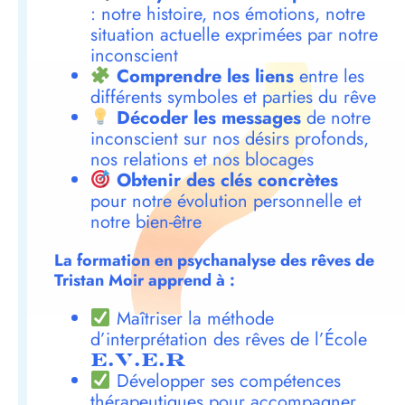
: notre histoire, nos émotions, notre
situation actuelle exprimées par notre
inconscient
Comprendre les liens
entre les
différents symboles et parties du rêve
Décoder les messages
de notre
inconscient sur nos désirs profonds,
nos relations et nos blocages
Obtenir des clés concrètes
pour notre évolution personnelle et
notre bien-être
La formation en psychanalyse des rêves de
Tristan Moir apprend à :
Maîtriser la méthode
d’interprétation des rêves de l’École
E.V.E.R
Développer ses compétences
thérapeutiques pour accompagner