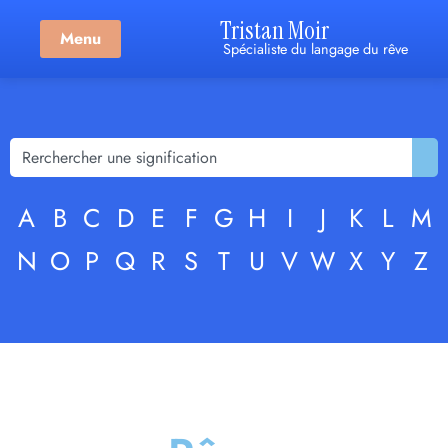
Tristan Moir
Menu
Spécialiste du langage du rêve
A
B
C
D
E
F
G
H
I
J
K
L
M
N
O
P
Q
R
S
T
U
V
W
X
Y
Z