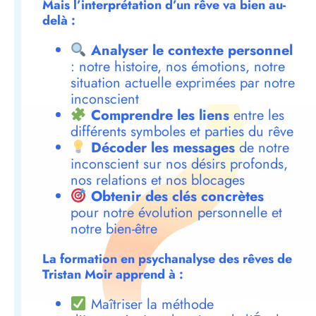
Mais l’interprétation d’un rêve va bien au-
delà :
Analyser le contexte personnel
: notre histoire, nos émotions, notre
situation actuelle exprimées par notre
inconscient
Comprendre les liens
entre les
différents symboles et parties du rêve
Décoder les messages
de notre
inconscient sur nos désirs profonds,
nos relations et nos blocages
Obtenir des clés concrètes
pour notre évolution personnelle et
notre bien-être
La formation en psychanalyse des rêves de
Tristan Moir apprend à :
Maîtriser la méthode