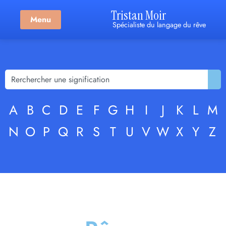
Tristan Moir
Menu
Spécialiste du langage du rêve
A
B
C
D
E
F
G
H
I
J
K
L
M
N
O
P
Q
R
S
T
U
V
W
X
Y
Z