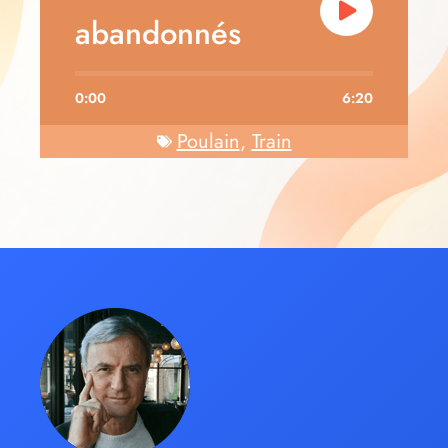
abandonnés
0:00
6:20
Poulain
,
Train