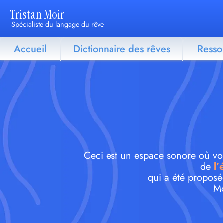
Tristan Moir
Spécialiste du langage du rêve
Accueil
Dictionnaire des rêves
Resso
Ceci est un espace sonore où vous
de
l’
qui a été proposé
Mo