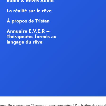
Radio & Rêves Audio
La réalité sur le rêve
À propos de Tristan
Annuaire E.V.E.R –
Thérapeutes formés au
langage du rêve
© tristan-moir.fr |
Share out
- Création de sites internet
ence. En cliquant sur “Accepter”, vous consentez à l'utilisation des cook