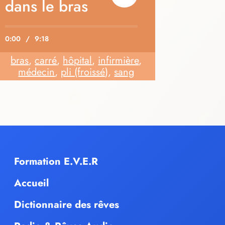
dans le bras
0:00
/
9:18
bras
,
carré
,
hôpital
,
infirmière
,
médecin
,
pli (froissé)
,
sang
Formation E.V.E.R
Accueil
Dictionnaire des rêves