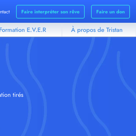
ntact
Faire interpréter son rêve
Faire un don
Formation E.V.E.R
À propos de Tristan
tion tirés