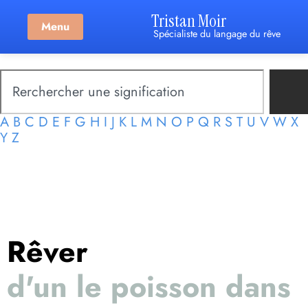
Tristan Moir
Menu
Spécialiste du langage du rêve
A
B
C
D
E
F
G
H
I
J
K
L
M
N
O
P
Q
R
S
T
U
V
W
X
Y
Z
Rêver
d'un le poisson dans