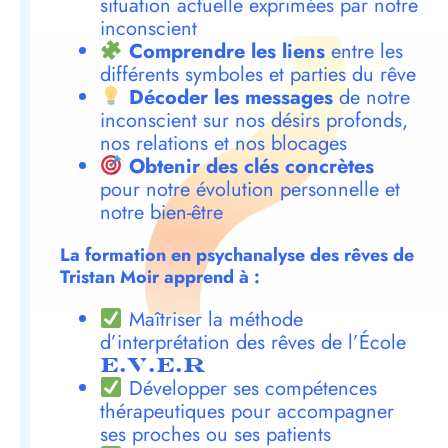
situation actuelle exprimées par notre
inconscient
Comprendre les liens
entre les
différents symboles et parties du rêve
Décoder les messages
de notre
inconscient sur nos désirs profonds,
nos relations et nos blocages
Obtenir des clés concrètes
pour notre évolution personnelle et
notre bien-être
La formation en psychanalyse des rêves de
Tristan Moir apprend à :
Maîtriser la méthode
d’interprétation des rêves de l’École
E.V.E.R
Développer ses compétences
thérapeutiques pour accompagner
ses proches ou ses patients