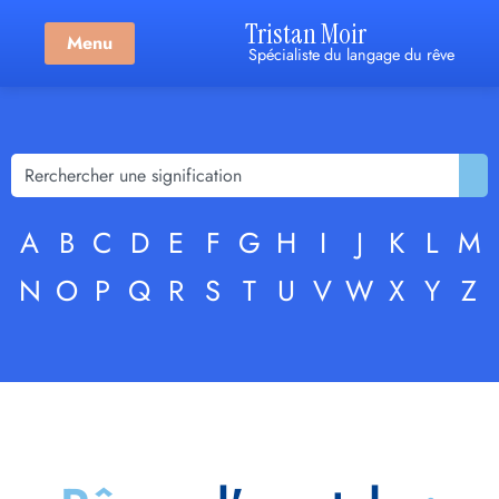
Tristan Moir
Menu
Spécialiste du langage du rêve
A
B
C
D
E
F
G
H
I
J
K
L
M
N
O
P
Q
R
S
T
U
V
W
X
Y
Z