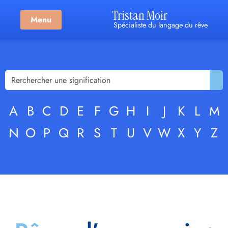
Tristan Moir
Menu
Spécialiste du langage du rêve
A
B
C
D
E
F
G
H
I
J
K
L
M
N
O
P
Q
R
S
T
U
V
W
X
Y
Z