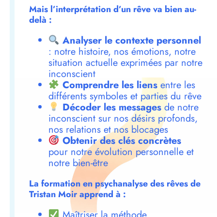
Mais l’interprétation d’un rêve va bien au-
delà :
Analyser le contexte personnel
: notre histoire, nos émotions, notre
situation actuelle exprimées par notre
inconscient
Comprendre les liens
entre les
différents symboles et parties du rêve
Décoder les messages
de notre
inconscient sur nos désirs profonds,
nos relations et nos blocages
Obtenir des clés concrètes
pour notre évolution personnelle et
notre bien-être
La formation en psychanalyse des rêves de
Tristan Moir apprend à :
Maîtriser la méthode