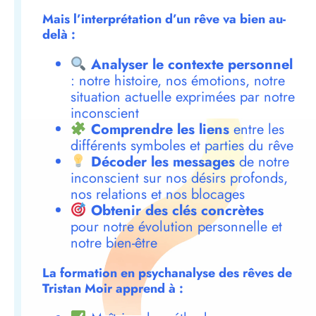
Mais l’interprétation d’un rêve va bien au-
delà :
Analyser le contexte personnel
: notre histoire, nos émotions, notre
situation actuelle exprimées par notre
inconscient
Comprendre les liens
entre les
différents symboles et parties du rêve
Décoder les messages
de notre
inconscient sur nos désirs profonds,
nos relations et nos blocages
Obtenir des clés concrètes
pour notre évolution personnelle et
notre bien-être
La formation en psychanalyse des rêves de
Tristan Moir apprend à :