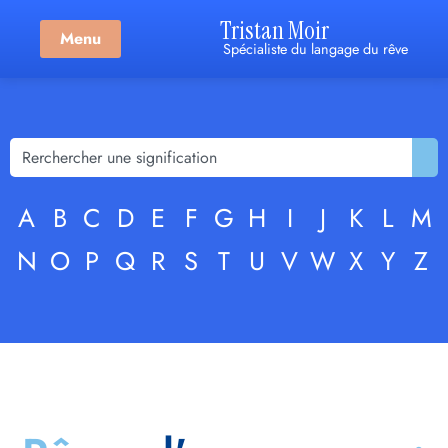
Tristan Moir
Menu
Spécialiste du langage du rêve
A
B
C
D
E
F
G
H
I
J
K
L
M
N
O
P
Q
R
S
T
U
V
W
X
Y
Z