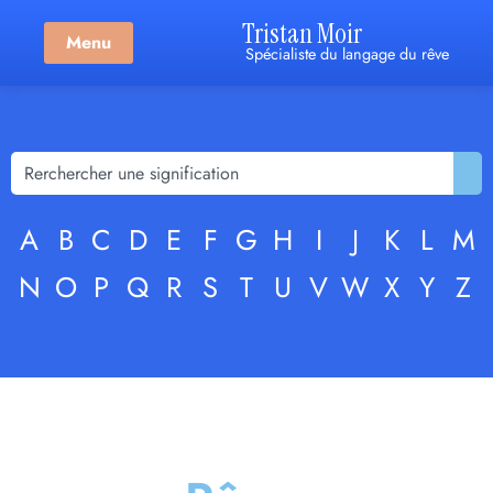
Tristan Moir
Menu
Spécialiste du langage du rêve
A
B
C
D
E
F
G
H
I
J
K
L
M
N
O
P
Q
R
S
T
U
V
W
X
Y
Z