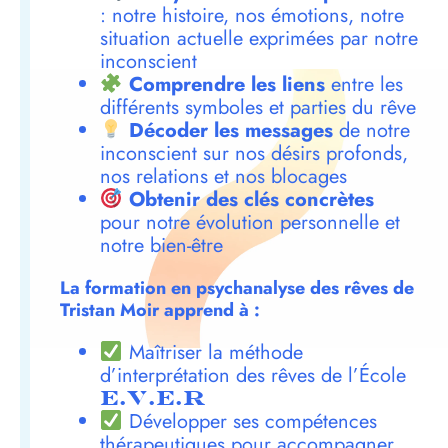
: notre histoire, nos émotions, notre
situation actuelle exprimées par notre
inconscient
Comprendre les liens
entre les
différents symboles et parties du rêve
Décoder les messages
de notre
inconscient sur nos désirs profonds,
nos relations et nos blocages
Obtenir des clés concrètes
pour notre évolution personnelle et
notre bien-être
La formation en psychanalyse des rêves de
Tristan Moir apprend à :
Maîtriser la méthode
d’interprétation des rêves de l’École
E.V.E.R
Développer ses compétences
thérapeutiques pour accompagner