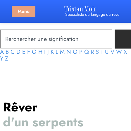
Tristan Moir
Menu
Spécialiste du langage du rêve
A
B
C
D
E
F
G
H
I
J
K
L
M
N
O
P
Q
R
S
T
U
V
W
X
Y
Z
Rêver
d'un serpents