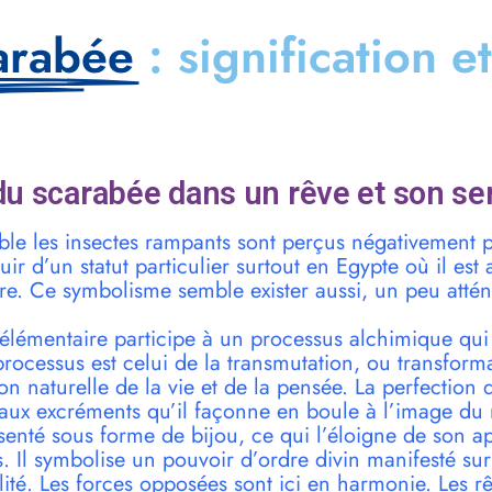
arabée
: signification e
u scarabée dans un rêve et son se
ble les insectes rampants sont perçus négativement 
ir d’un statut particulier surtout en Egypte où il est
ire. Ce symbolisme semble exister aussi, un peu atté
 élémentaire participe à un processus alchimique qu
ocessus est celui de la transmutation, ou transforma
ion naturelle de la vie et de la pensée. La perfection
aux excréments qu’il façonne en boule à l’image du
ésenté sous forme de bijou, ce qui l’éloigne de son 
 Il symbolise un pouvoir d’ordre divin manifesté sur l
ité. Les forces opposées sont ici en harmonie. Les r