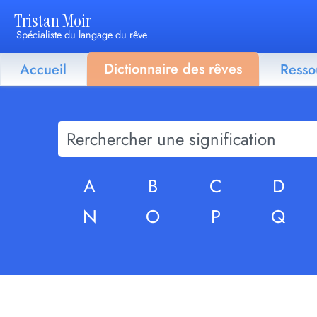
Tristan Moir
Spécialiste du langage du rêve
Dictionnaire des rêves
Accueil
Resso
A
B
C
D
N
O
P
Q