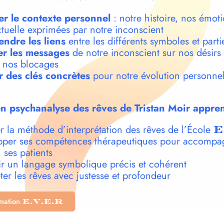
er le contexte personnel
: notre histoire, nos émoti
ctuelle exprimées par notre inconscient
ndre les liens
entre les différents symboles et parti
r les messages
de notre inconscient sur nos désirs
t nos blocages
r des clés concrètes
pour notre évolution personnel
n psychanalyse des rêves de Tristan Moir appren
r la méthode d’interprétation des rêves de l’École
E
per ses compétences thérapeutiques pour accompa
 ses patients
r un langage symbolique précis et cohérent
ter les rêves avec justesse et profondeur
rmation
E.V.E.R