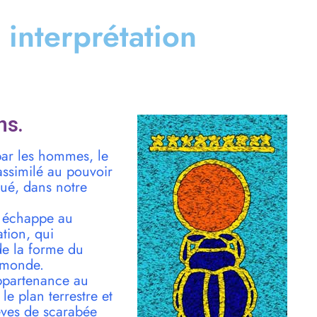
t interprétation
ns.
par les hommes, le
 assimilé au pouvoir
nué, dans notre
i échappe au
tion, qui
 de la forme du
 monde.
appartenance au
e plan terrestre et
êves de scarabée