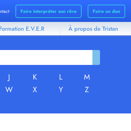
ntact
Faire interpréter son rêve
Faire un don
Formation E.V.E.R
À propos de Tristan
J
K
L
M
W
X
Y
Z