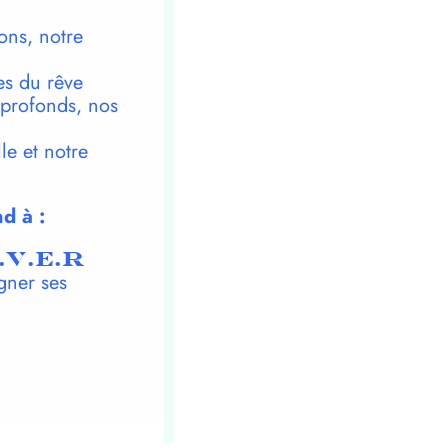
ons, notre
es du rêve
 profonds, nos
le et notre
d à :
.V.E.R
gner ses