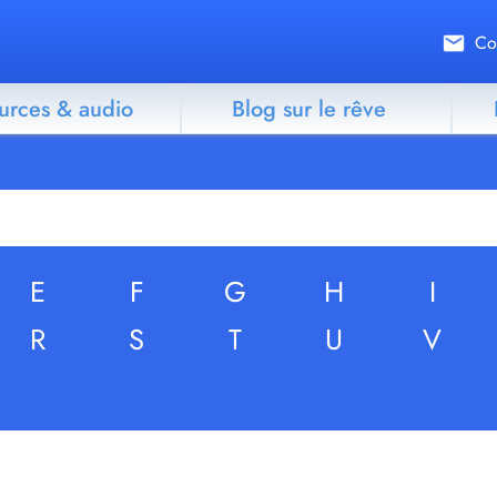
Co
urces & audio
Blog sur le rêve
E
F
G
H
I
R
S
T
U
V