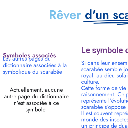
Rêver
d'un sc
Le symbole d
Symboles associés
Les autres pages du
Si dans leur ensem
dictionnaire associées à la
scarabée semble jou
symbolique du scarabée
royal, au dieu sola
culture.
Cette forme de vie
Actuellement, aucune
raisonnement. Ce pr
autre page du dictionnaire
représente l’évolut
n'est associée à ce
scarabée s’oppose 
symbole.
Il est souvent repr
monde des insectes.
un principe de dual