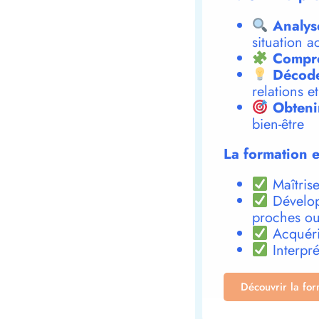
Analys
situation a
Compre
Décode
relations e
Obteni
bien-être
La formation e
Maîtrise
Dévelop
proches ou
Acquéri
Interpré
Découvrir la fo