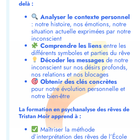
delà :
Analyser le contexte personnel
: notre histoire, nos émotions, notre
situation actuelle exprimées par notre
inconscient
Comprendre les liens
entre les
différents symboles et parties du rêve
Décoder les messages
de notre
inconscient sur nos désirs profonds,
nos relations et nos blocages
Obtenir des clés concrètes
pour notre évolution personnelle et
notre bien-être
La formation en psychanalyse des rêves de
Tristan Moir apprend à :
Maîtriser la méthode
d’interprétation des rêves de l’École