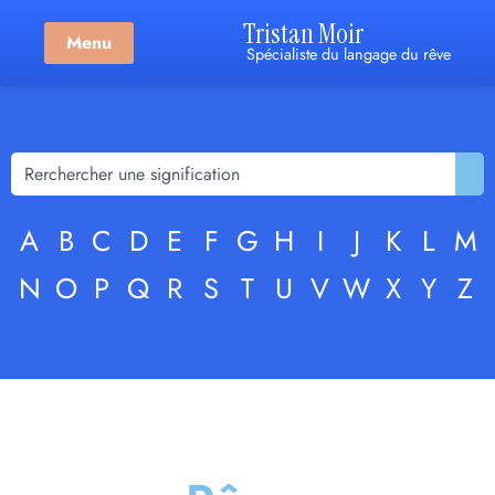
Tristan Moir
Menu
Spécialiste du langage du rêve
A
B
C
D
E
F
G
H
I
J
K
L
M
N
O
P
Q
R
S
T
U
V
W
X
Y
Z