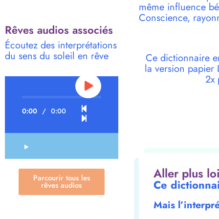
même influence bén
Conscience, rayonne
Rêves audios associés
Écoutez des interprétations
du sens du soleil en rêve
Ce dictionnaire e
la version papie
2x 
0:00
/
0:00
Aller plus l
Parcourir tous les
Ce dictionnai
rêves audios
Mais l’interpr