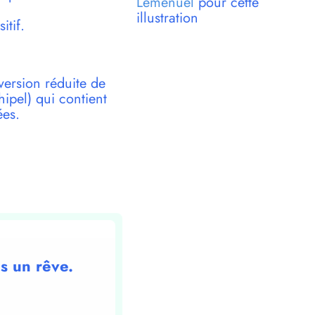
Lemenuel
pour cette
illustration
itif.
version réduite de
pel) qui contient
ées.
ns un rêve.