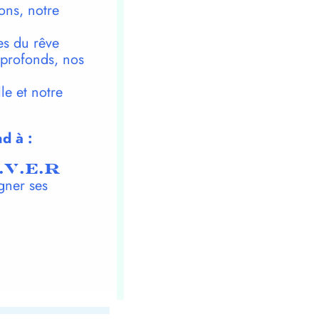
ons, notre
es du rêve
 profonds, nos
le et notre
d à :
.V.E.R
gner ses