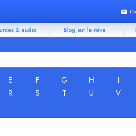
Co
urces & audio
Blog sur le rêve
E
F
G
H
I
R
S
T
U
V