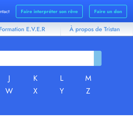
ntact
Faire interpréter son rêve
Faire un don
Formation E.V.E.R
À propos de Tristan
J
K
L
M
W
X
Y
Z