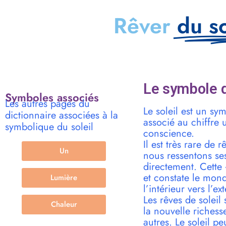
Rêver
du so
Le symbole d
Symboles associés
Les autres pages du
Le soleil est un sy
dictionnaire associées à la
associé au chiffre 
symbolique du soleil
conscience.
Il est très rare de 
Un
nous ressentons ses
directement. Cette
et constate le mon
Lumière
l’intérieur vers l’ext
Les rêves de soleil 
Chaleur
la nouvelle richess
autres. Le soleil p