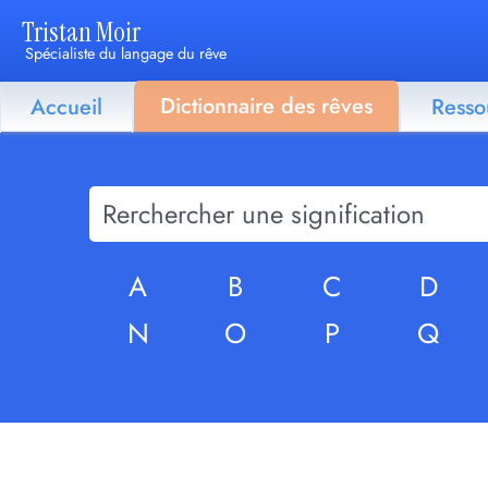
Tristan Moir
Spécialiste du langage du rêve
Dictionnaire des rêves
Accueil
Resso
A
B
C
D
N
O
P
Q