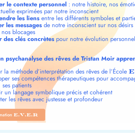
er le contexte personnel
: notre histoire, nos émoti
ctuelle exprimées par notre inconscient
ndre les liens
entre les différents symboles et parti
r les messages
de notre inconscient sur nos désirs
t nos blocages
r des clés concrètes
pour notre évolution personnel
n psychanalyse des rêves de Tristan Moir appren
r la méthode d’interprétation des rêves de l’École
E
per ses compétences thérapeutiques pour accompa
 ses patients
r un langage symbolique précis et cohérent
ter les rêves avec justesse et profondeur
rmation
E.V.E.R