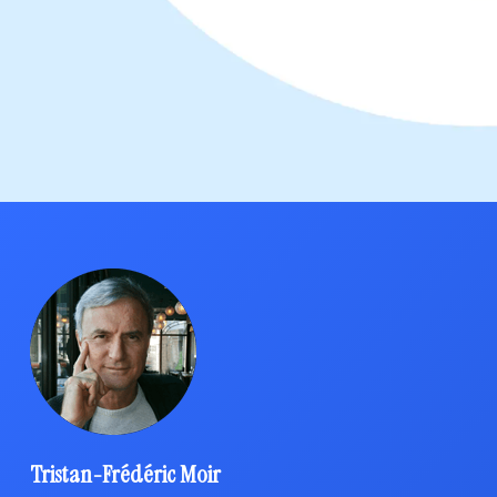
Tristan-Frédéric Moir