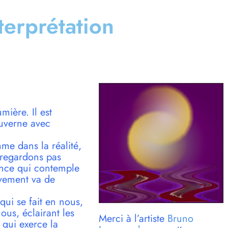
nterprétation
mière. Il est
ouverne avec
mme dans la réalité,
e regardons pas
ence qui contemple
vement va de
 qui se fait en nous,
ous, éclairant les
Merci à l’artiste
Bruno
 qui exerce la