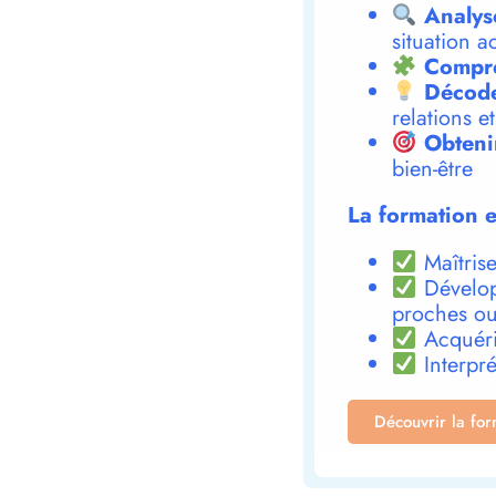
Analys
situation a
Compre
Décode
relations e
Obteni
bien-être
La formation e
Maîtrise
Dévelop
proches ou
Acquéri
Interpré
Découvrir la fo