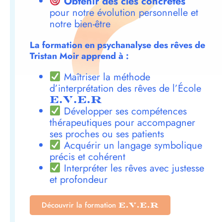
Obtenir des clés concrètes
pour notre évolution personnelle et
notre bien-être
La formation en psychanalyse des rêves de
Tristan Moir apprend à :
Maîtriser la méthode
d’interprétation des rêves de l’École
E.V.E.R
Développer ses compétences
thérapeutiques pour accompagner
ses proches ou ses patients
Acquérir un langage symbolique
précis et cohérent
Interpréter les rêves avec justesse
et profondeur
Découvrir la formation
E.V.E.R