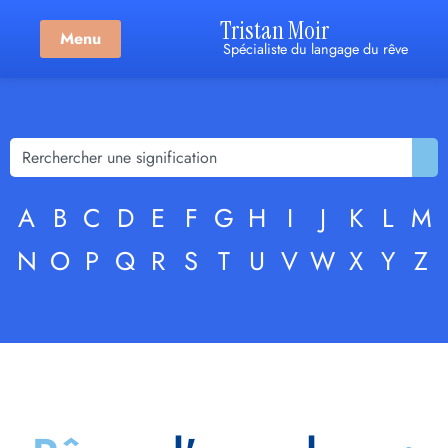
Tristan Moir
Menu
Spécialiste du langage du rêve
A
B
C
D
E
F
G
H
I
J
K
L
M
N
O
P
Q
R
S
T
U
V
W
X
Y
Z