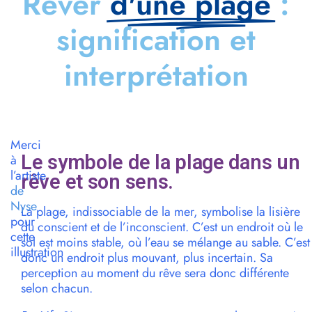
Rêver
d'une plage
:
signification et
interprétation
Merci
Le symbole de la plage dans un
à
l’artiste
rêve et son sens.
de
Nyse
La plage, indissociable de la mer, symbolise la lisière
pour
du conscient et de l’inconscient. C’est un endroit où le
cette
sol est moins stable, où l’eau se mélange au sable. C’est
illustration
donc un endroit plus mouvant, plus incertain. Sa
perception au moment du rêve sera donc différente
selon chacun.