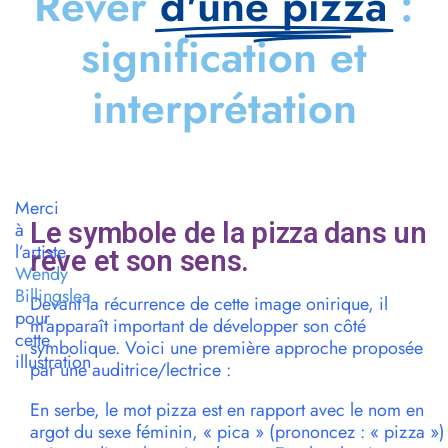
Rêver
d'une pizza
:
signification et
interprétation
Merci
Le symbole de la pizza dans un
à
l’artiste
rêve et son sens.
Wendy
Billingslea
Devant la récurrence de cette image onirique, il
pour
m’apparaît important de développer son côté
cette
symbolique. Voici une première approche proposée
illustration
par une auditrice/lectrice :
En serbe, le mot pizza est en rapport avec le nom en
argot du sexe féminin, « pica » (prononcez : « pizza »)