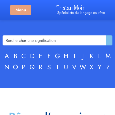
Tristan Moir
Menu
Spécialiste du langage du rêve
A
B
C
D
E
F
G
H
I
J
K
L
M
N
O
P
Q
R
S
T
U
V
W
X
Y
Z