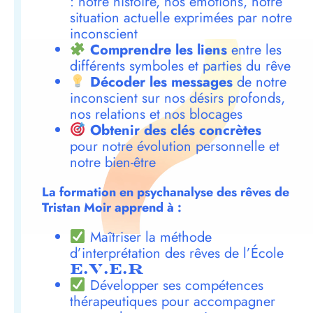
: notre histoire, nos émotions, notre
situation actuelle exprimées par notre
inconscient
Comprendre les liens
entre les
différents symboles et parties du rêve
Décoder les messages
de notre
inconscient sur nos désirs profonds,
nos relations et nos blocages
Obtenir des clés concrètes
pour notre évolution personnelle et
notre bien-être
La formation en psychanalyse des rêves de
Tristan Moir apprend à :
Maîtriser la méthode
d’interprétation des rêves de l’École
E.V.E.R
Développer ses compétences
thérapeutiques pour accompagner