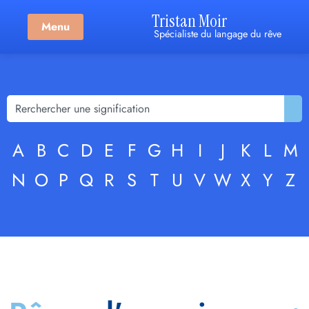
Tristan Moir
Menu
Spécialiste du langage du rêve
A
B
C
D
E
F
G
H
I
J
K
L
M
N
O
P
Q
R
S
T
U
V
W
X
Y
Z