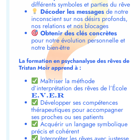
différents symboles et parties du rêve
Décoder les messages
de notre
inconscient sur nos désirs profonds,
nos relations et nos blocages
Obtenir des clés concrètes
pour notre évolution personnelle et
notre bien-être
La formation en psychanalyse des rêves de
Tristan Moir apprend à :
Maîtriser la méthode
d’interprétation des rêves de l’École
E.V.E.R
Développer ses compétences
thérapeutiques pour accompagner
ses proches ou ses patients
Acquérir un langage symbolique
précis et cohérent
Interpréter les rêves avec justesse