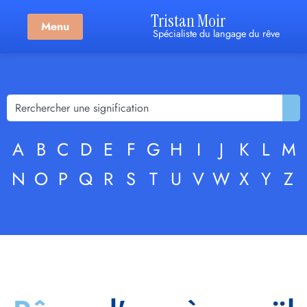
Tristan Moir
Menu
Spécialiste du langage du rêve
A
B
C
D
E
F
G
H
I
J
K
L
M
N
O
P
Q
R
S
T
U
V
W
X
Y
Z