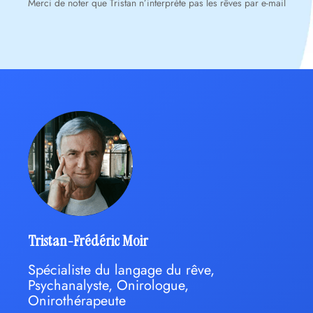
Merci de noter que Tristan n’interprète pas les rêves par e-mail
Tristan-Frédéric Moir
Spécialiste du langage du rêve,
Psychanalyste, Onirologue,
Onirothérapeute