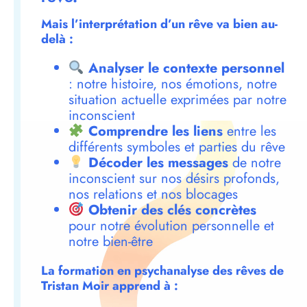
Mais l’interprétation d’un rêve va bien au-
delà :
Analyser le contexte personnel
: notre histoire, nos émotions, notre
situation actuelle exprimées par notre
inconscient
Comprendre les liens
entre les
différents symboles et parties du rêve
Décoder les messages
de notre
inconscient sur nos désirs profonds,
nos relations et nos blocages
Obtenir des clés concrètes
pour notre évolution personnelle et
notre bien-être
La formation en psychanalyse des rêves de
Tristan Moir apprend à :