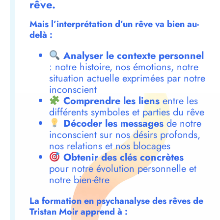
rêve.
Mais l’interprétation d’un rêve va bien au-
delà :
Analyser le contexte personnel
: notre histoire, nos émotions, notre
situation actuelle exprimées par notre
inconscient
Comprendre les liens
entre les
différents symboles et parties du rêve
Décoder les messages
de notre
inconscient sur nos désirs profonds,
nos relations et nos blocages
Obtenir des clés concrètes
pour notre évolution personnelle et
notre bien-être
La formation en psychanalyse des rêves de
Tristan Moir apprend à :