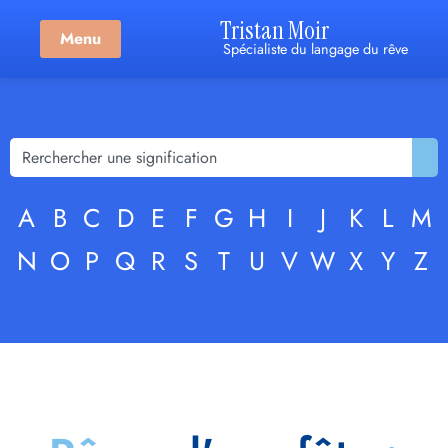
Tristan Moir
Menu
Spécialiste du langage du rêve
A
B
C
D
E
F
G
H
I
J
K
L
M
N
O
P
Q
R
S
T
U
V
W
X
Y
Z