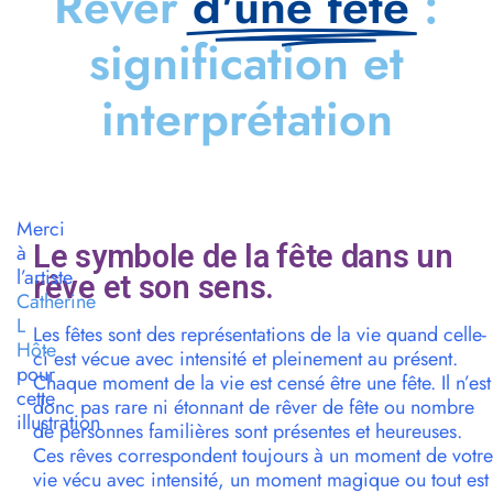
Rêver
d'une fête
:
signification et
interprétation
Merci
Le symbole de la fête dans un
à
l’artiste
rêve et son sens.
Catherine
L
Les fêtes sont des représentations de la vie quand celle-
Hôte
ci est vécue avec intensité et pleinement au présent.
pour
Chaque moment de la vie est censé être une fête. Il n’est
cette
donc pas rare ni étonnant de rêver de fête ou nombre
illustration
de personnes familières sont présentes et heureuses.
Ces rêves correspondent toujours à un moment de votre
vie vécu avec intensité, un moment magique ou tout est