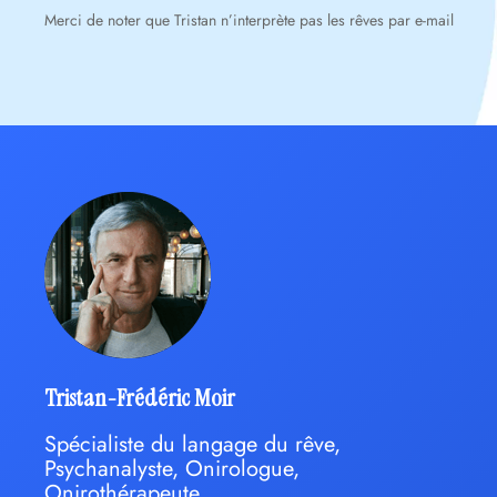
Merci de noter que Tristan n’interprète pas les rêves par e-mail
Tristan-Frédéric Moir
Spécialiste du langage du rêve,
Psychanalyste, Onirologue,
Onirothérapeute