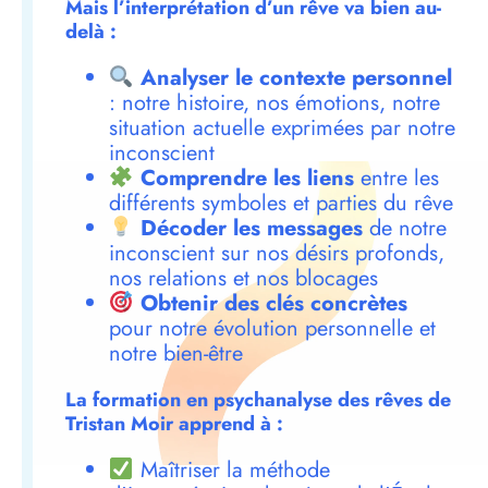
Mais l’interprétation d’un rêve va bien au-
delà :
Analyser le contexte personnel
: notre histoire, nos émotions, notre
situation actuelle exprimées par notre
inconscient
Comprendre les liens
entre les
différents symboles et parties du rêve
Décoder les messages
de notre
inconscient sur nos désirs profonds,
nos relations et nos blocages
Obtenir des clés concrètes
pour notre évolution personnelle et
notre bien-être
La formation en psychanalyse des rêves de
Tristan Moir apprend à :
Maîtriser la méthode