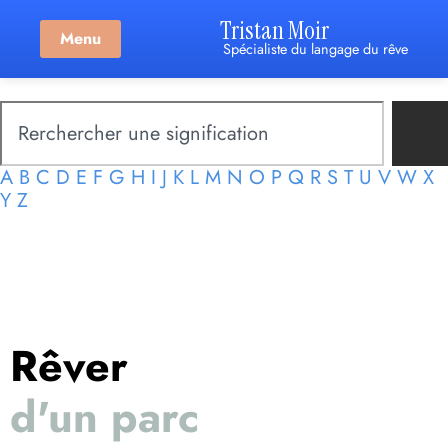
Tristan Moir
Menu
Spécialiste du langage du rêve
A
B
C
D
E
F
G
H
I
J
K
L
M
N
O
P
Q
R
S
T
U
V
W
X
Y
Z
Rêver
d'un parc