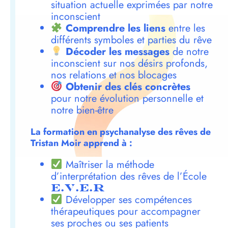
situation actuelle exprimées par notre
inconscient
Comprendre les liens
entre les
différents symboles et parties du rêve
Décoder les messages
de notre
inconscient sur nos désirs profonds,
nos relations et nos blocages
Obtenir des clés concrètes
pour notre évolution personnelle et
notre bien-être
La formation en psychanalyse des rêves de
Tristan Moir apprend à :
Maîtriser la méthode
d’interprétation des rêves de l’École
E.V.E.R
Développer ses compétences
thérapeutiques pour accompagner
ses proches ou ses patients