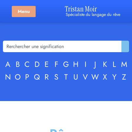
Tristan Moir
Menu
Spécialiste du langage du rêve
A
B
C
D
E
F
G
H
I
J
K
L
M
N
O
P
Q
R
S
T
U
V
W
X
Y
Z