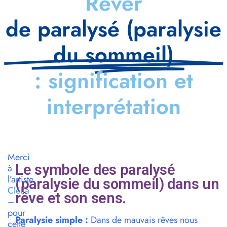
Rêver
de paralysé (paralysie
du sommeil)
: signification et
interprétation
Merci
Le symbole des paralysé
à
l’artiste
(paralysie du sommeil) dans un
Clélia
rêve et son sens.
–
pour
Paralysie simple :
Dans de mauvais rêves nous
cette