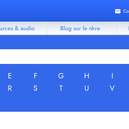
Co
urces & audio
Blog sur le rêve
E
F
G
H
I
R
S
T
U
V