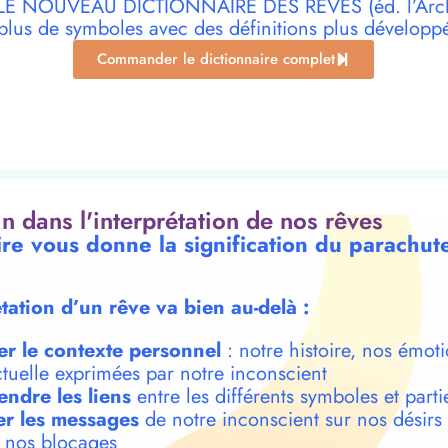
r LE NOUVEAU DICTIONNAIRE DES RÊVES (éd. l’Archi
plus de symboles avec des définitions plus développ
Commander le dictionnaire complet
oin dans l'interprétation de nos rêves
ire vous donne la signification du parachut
étation d’un rêve va bien au-delà :
er le contexte personnel
: notre histoire, nos émoti
ctuelle exprimées par notre inconscient
ndre les liens
entre les différents symboles et parti
r les messages
de notre inconscient sur nos désirs
t nos blocages