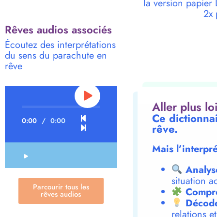
la version papie
2x 
Rêves audios associés
Écoutez des interprétations
du sens du parachute en
rêve
Aller plus l
Ce dictionna
0:00
/
0:00
rêve.
Mais l’interpr
Analys
situation a
Parcourir tous les
Compre
rêves audios
Décode
relations e