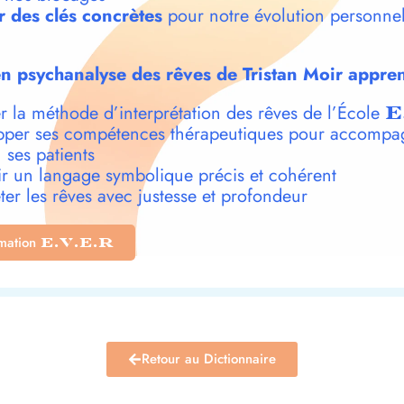
r des clés concrètes
pour notre évolution personnel
n psychanalyse des rêves de Tristan Moir appren
r la méthode d’interprétation des rêves de l’École
E
per ses compétences thérapeutiques pour accompa
 ses patients
r un langage symbolique précis et cohérent
ter les rêves avec justesse et profondeur
rmation
E.V.E.R
Retour au Dictionnaire