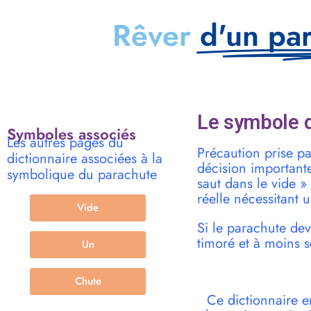
Rêver
d'un pa
Le symbole d
Symboles associés
Les autres pages du
Précaution prise p
dictionnaire associées à la
décision importante
symbolique du parachute
saut dans le vide »
réelle nécessitant u
Vide
Si le parachute de
timoré et à moins s
Un
Chute
Ce dictionnaire e