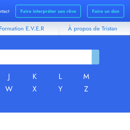
ntact
Faire interpréter son rêve
Faire un don
Formation E.V.E.R
À propos de Tristan
J
K
L
M
W
X
Y
Z