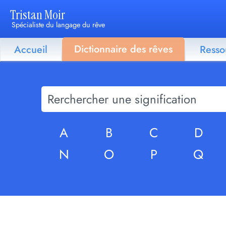
Tristan Moir
Spécialiste du langage du rêve
Dictionnaire des rêves
Accueil
Resso
A
B
C
D
N
O
P
Q