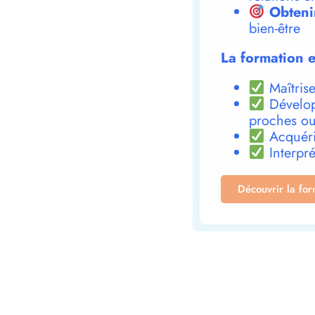
Obteni
bien-être
La formation e
Maîtrise
Dévelop
proches ou
Acquéri
Interpré
Découvrir la fo