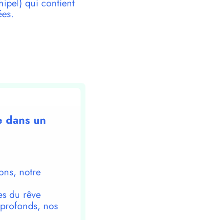
pel) qui contient
ées.
e dans un
ons, notre
es du rêve
 profonds, nos