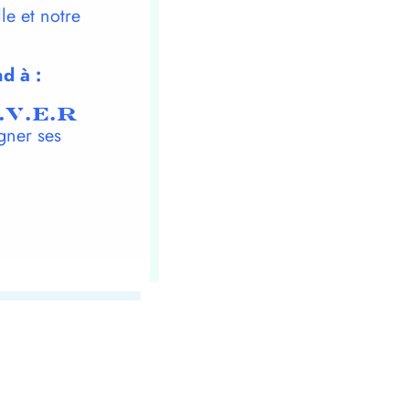
le et notre
d à :
.V.E.R
gner ses