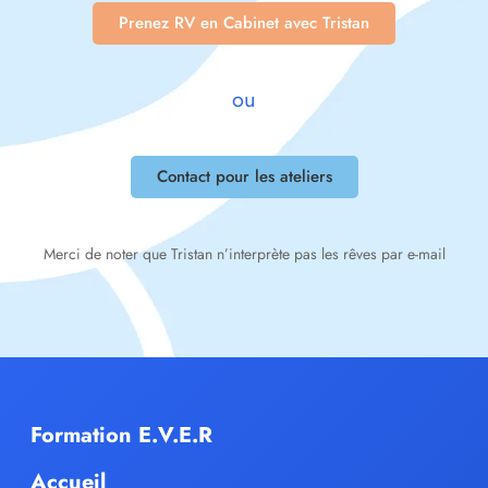
Prenez RV en Cabinet avec Tristan
ou
Contact pour les ateliers
Merci de noter que Tristan n’interprète pas les rêves par e-mail
Formation E.V.E.R
Accueil