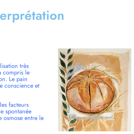
terprétation
isation très
 a compris le
on. Le pain
ne conscience et
les facteurs
vie spontanée
e osmose entre le