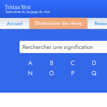
Tristan Moir
Spécialiste du langage du rêve
Dictionnaire des rêves
Accueil
Resso
A
B
C
D
N
O
P
Q