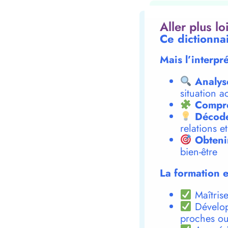
Aller plus l
Ce dictionna
Mais l’interpr
Analys
situation a
Compre
Décode
relations e
Obteni
bien-être
La formation e
Maîtrise
Dévelop
proches ou