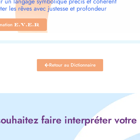
r un langage symbolique précis et cohérent
ter les rêves avec justesse et profondeur
rmation
E.V.E.R
Retour au Dictionnaire
ouhaitez faire interpréter votre