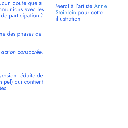
aucun doute que si
Merci à l’artiste
Anne
ommunions avec les
Steinlein
pour cette
 de participation à
illustration
.
Une des phases de
 action consacrée.
version réduite de
pel) qui contient
ées.