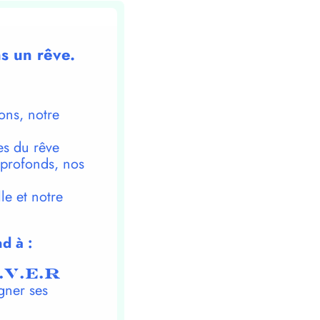
ns un rêve.
ons, notre
es du rêve
 profonds, nos
le et notre
d à :
.V.E.R
gner ses