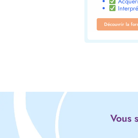
Acquéri
Interpré
Découvrir la fo
Vous s