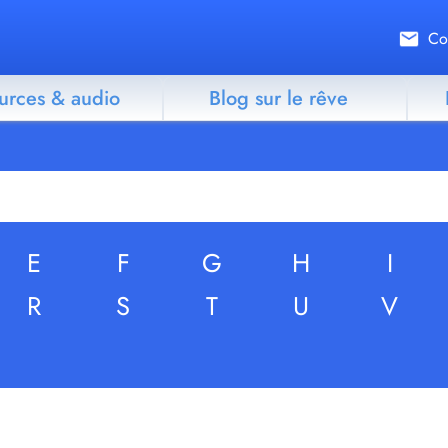
Co
urces & audio
Blog sur le rêve
E
F
G
H
I
R
S
T
U
V