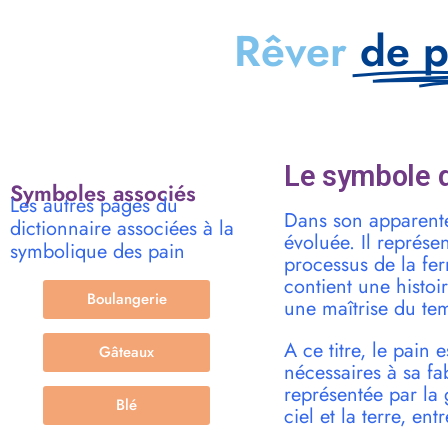
Rêver
de p
Le symbole d
Symboles associés
Les autres pages du
Dans son apparente 
dictionnaire associées à la
évoluée. Il représen
symbolique des pain
processus de la fer
contient une histoi
Boulangerie
une maîtrise du te
A ce titre, le pain
Gâteaux
nécessaires à sa fab
représentée par la 
Blé
ciel et la terre, ent