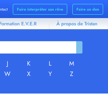
ntact
Faire interpréter son rêve
Faire un don
Formation E.V.E.R
À propos de Tristan
J
K
L
M
W
X
Y
Z