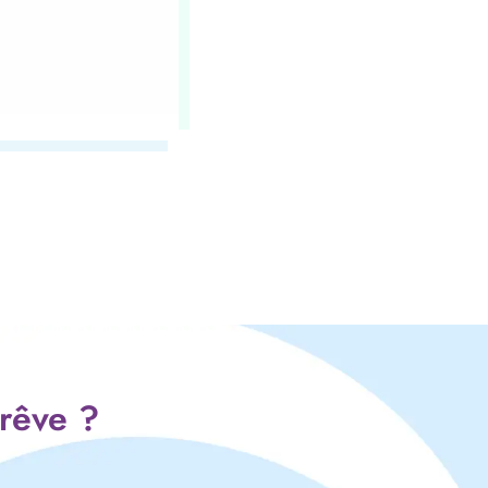
 rêve ?