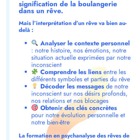
signification de la boulangerie
dans un rêve.
Mais l’interprétation d’un rêve va bien au-
delà :
Analyser le contexte personnel
: notre histoire, nos émotions, notre
situation actuelle exprimées par notre
inconscient
Comprendre les liens
entre les
différents symboles et parties du rêve
Décoder les messages
de notre
inconscient sur nos désirs profonds,
nos relations et nos blocages
Obtenir des clés concrètes
pour notre évolution personnelle et
notre bien-être
La formation en psychanalyse des rêves de