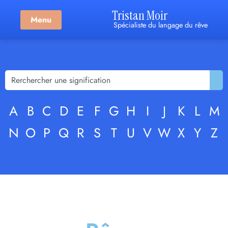
Tristan Moir
Menu
Spécialiste du langage du rêve
A
B
C
D
E
F
G
H
I
J
K
L
M
N
O
P
Q
R
S
T
U
V
W
X
Y
Z