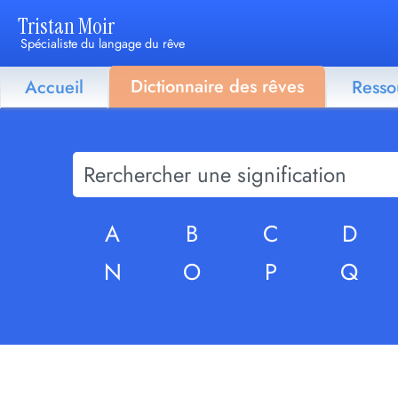
Tristan Moir
Spécialiste du langage du rêve
Dictionnaire des rêves
Accueil
Resso
A
B
C
D
N
O
P
Q