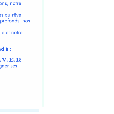
ons, notre
es du rêve
 profonds, nos
le et notre
d à :
.V.E.R
gner ses