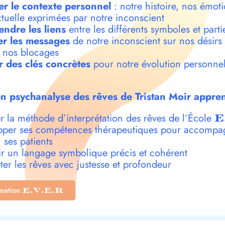
er le contexte personnel
: notre histoire, nos émoti
ctuelle exprimées par notre inconscient
ndre les liens
entre les différents symboles et parti
r les messages
de notre inconscient sur nos désirs
t nos blocages
r des clés concrètes
pour notre évolution personnel
n psychanalyse des rêves de Tristan Moir appren
r la méthode d’interprétation des rêves de l’École
E
per ses compétences thérapeutiques pour accompa
 ses patients
r un langage symbolique précis et cohérent
ter les rêves avec justesse et profondeur
rmation
E.V.E.R