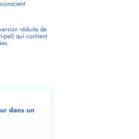
nconscient.
version réduite de
pel) qui contient
ées.
eur dans un