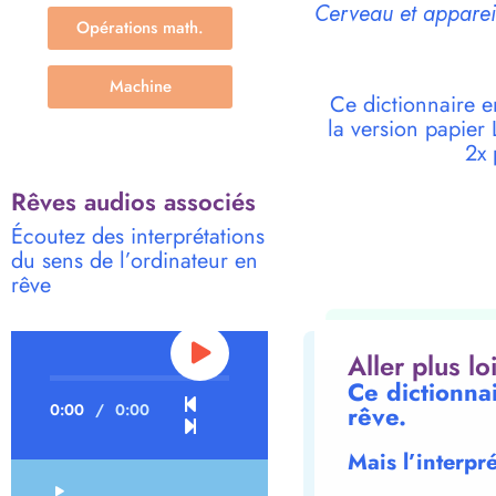
Cerveau et appareil
Opérations math.
Machine
Ce dictionnaire e
la version papie
2x 
Rêves audios associés
Écoutez des interprétations
du sens de l’ordinateur en
rêve
Aller plus l
Ce dictionna
0:00
/
0:00
rêve.
Mais l’interpr