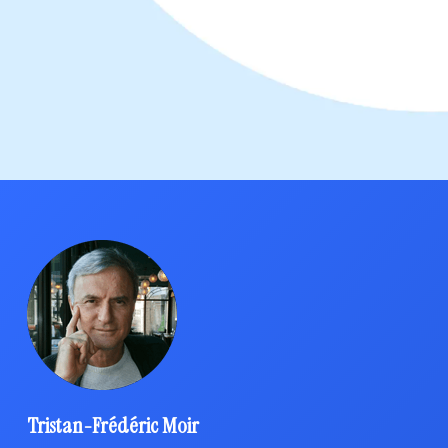
Tristan-Frédéric Moir