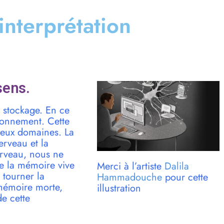
 interprétation
sens.
e stockage. En ce
tionnement. Cette
 deux domaines. La
erveau et la
erveau, nous ne
e la mémoire vive
Merci à l’artiste
Dalila
 tourner la
Hammadouche
pour cette
mémoire morte,
illustration
e cette