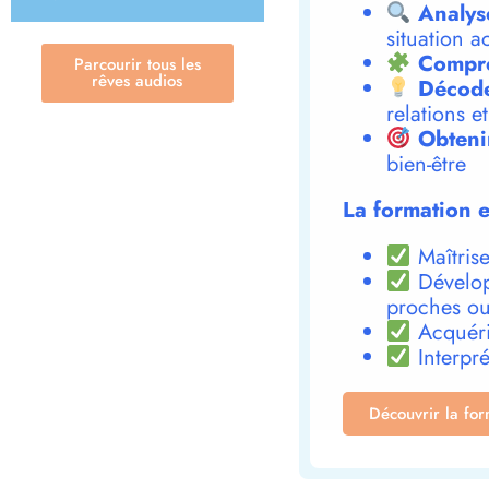
Analys
situation a
Compre
Parcourir tous les
rêves audios
Décode
relations e
Obteni
bien-être
La formation e
Maîtrise
Dévelop
proches ou
Acquéri
Interpré
Découvrir la fo