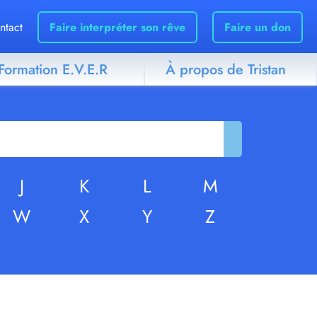
ntact
Faire interpréter son rêve
Faire un don
Formation E.V.E.R
À propos de Tristan
J
K
L
M
W
X
Y
Z