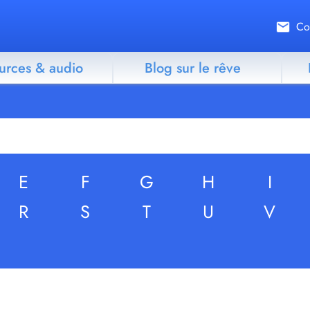
Co
urces & audio
Blog sur le rêve
E
F
G
H
I
R
S
T
U
V