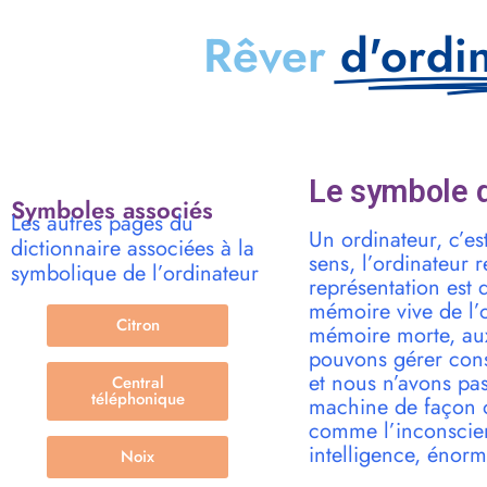
Rêver
d'ordi
Le symbole d
Symboles associés
Les autres pages du
Un ordinateur, c’es
dictionnaire associées à la
sens, l’ordinateur 
symbolique de l’ordinateur
représentation est 
mémoire vive de l’o
Citron
mémoire morte, aux
pouvons gérer cons
et nous n’avons pa
Central
téléphonique
machine de façon o
comme l’inconscien
intelligence, énor
Noix