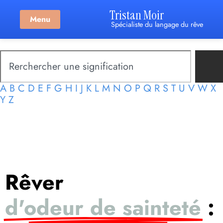
Tristan Moir
Menu
Spécialiste du langage du rêve
A
B
C
D
E
F
G
H
I
J
K
L
M
N
O
P
Q
R
S
T
U
V
W
X
Y
Z
Rêver
d'odeur de sainteté
: