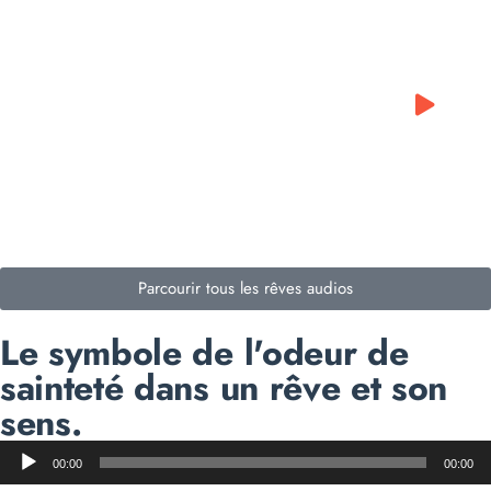
0:00
0:00
Parcourir tous les rêves audios
Le symbole de l'odeur de
sainteté dans un rêve et son
sens.
Lecteur
00:00
00:00
audio