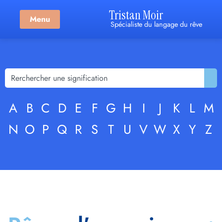
Tristan Moir
Menu
Spécialiste du langage du rêve
A
B
C
D
E
F
G
H
I
J
K
L
M
N
O
P
Q
R
S
T
U
V
W
X
Y
Z