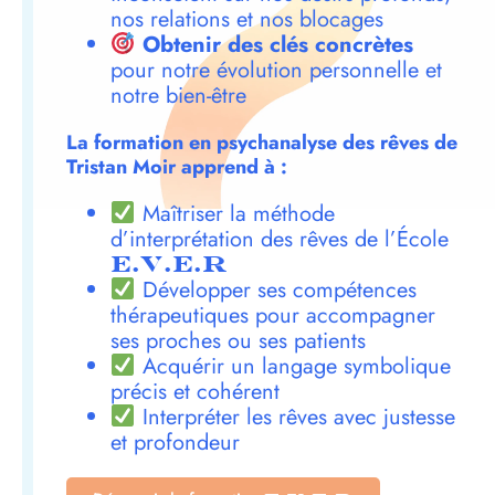
nos relations et nos blocages
Obtenir des clés concrètes
pour notre évolution personnelle et
notre bien-être
La formation en psychanalyse des rêves de
Tristan Moir apprend à :
Maîtriser la méthode
d’interprétation des rêves de l’École
E.V.E.R
Développer ses compétences
thérapeutiques pour accompagner
ses proches ou ses patients
Acquérir un langage symbolique
précis et cohérent
Interpréter les rêves avec justesse
et profondeur