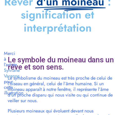
Rêver
d'un moineau
:
signification et
interprétation
Merci
Le symbole du moineau dans un
à
l’artiste
rêve et son sens.
Sylviane
Varenne
Le symbolisme du moineau est très proche de celui de
pour
l’oiseau en général, celui de l’âme humaine. Si un
cette
moineau apparaît à notre fenêtre, il représente l’âme
illustration
d’un proche disparu qui nous visite ou qui continue de
veiller sur nous.
Plusieurs moineaux qui évoluent devant nous