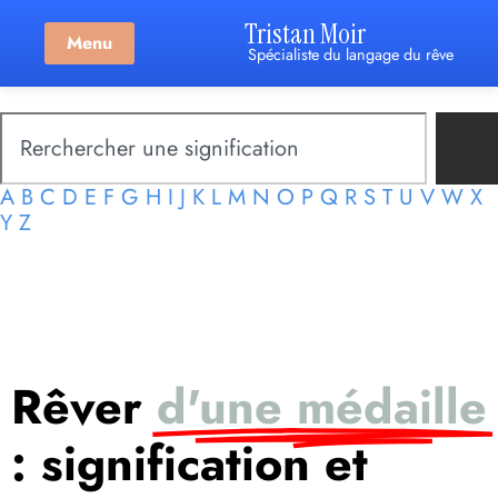
Tristan Moir
Menu
Spécialiste du langage du rêve
A
B
C
D
E
F
G
H
I
J
K
L
M
N
O
P
Q
R
S
T
U
V
W
X
Y
Z
Rêver
d'une médaille
: signification et