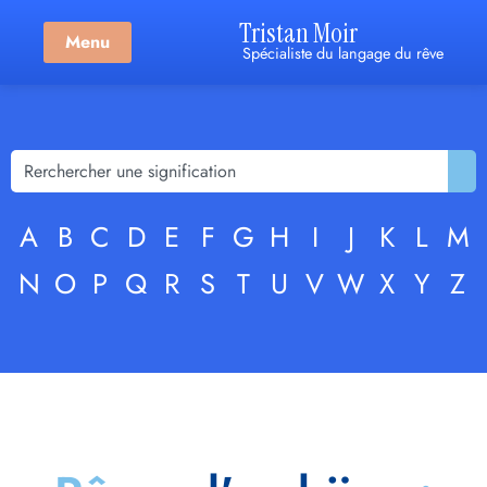
Tristan Moir
Menu
Spécialiste du langage du rêve
A
B
C
D
E
F
G
H
I
J
K
L
M
N
O
P
Q
R
S
T
U
V
W
X
Y
Z