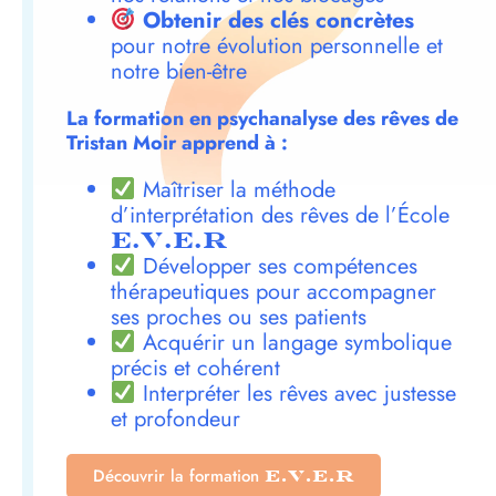
Obtenir des clés concrètes
pour notre évolution personnelle et
notre bien-être
La formation en psychanalyse des rêves de
Tristan Moir apprend à :
Maîtriser la méthode
d’interprétation des rêves de l’École
E.V.E.R
Développer ses compétences
thérapeutiques pour accompagner
ses proches ou ses patients
Acquérir un langage symbolique
précis et cohérent
Interpréter les rêves avec justesse
et profondeur
Découvrir la formation
E.V.E.R