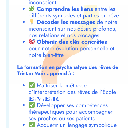
inconscient
Comprendre les liens
entre les
différents symboles et parties du rêve
Décoder les messages
de notre
inconscient sur nos désirs profonds,
nos relations et nos blocages
Obtenir des clés concrètes
pour notre évolution personnelle et
notre bien-être
La formation en psychanalyse des rêves de
Tristan Moir apprend à :
Maîtriser la méthode
d’interprétation des rêves de l’École
E.V.E.R
Développer ses compétences
thérapeutiques pour accompagner
ses proches ou ses patients
Acquérir un langage symbolique