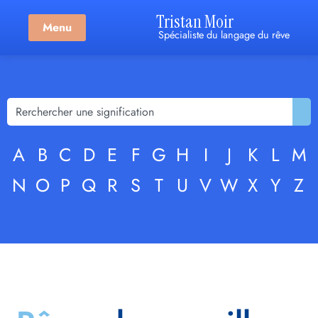
Tristan Moir
Menu
Spécialiste du langage du rêve
A
B
C
D
E
F
G
H
I
J
K
L
M
N
O
P
Q
R
S
T
U
V
W
X
Y
Z