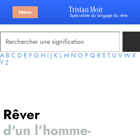
Tristan Moir
Menu
Spécialiste du langage du rêve
A
B
C
D
E
F
G
H
I
J
K
L
M
N
O
P
Q
R
S
T
U
V
W
X
Y
Z
Rêver
d'un l’homme-