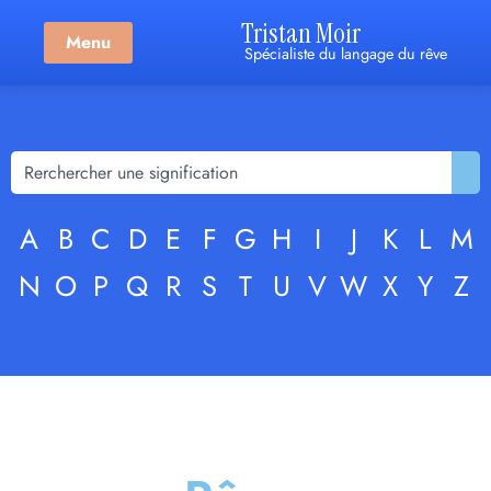
Tristan Moir
Menu
Spécialiste du langage du rêve
A
B
C
D
E
F
G
H
I
J
K
L
M
N
O
P
Q
R
S
T
U
V
W
X
Y
Z