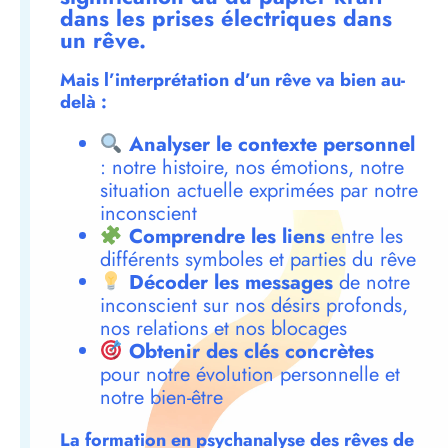
dans les prises électriques dans
un rêve.
Mais l’interprétation d’un rêve va bien au-
delà :
Analyser le contexte personnel
: notre histoire, nos émotions, notre
situation actuelle exprimées par notre
inconscient
Comprendre les liens
entre les
différents symboles et parties du rêve
Décoder les messages
de notre
inconscient sur nos désirs profonds,
nos relations et nos blocages
Obtenir des clés concrètes
pour notre évolution personnelle et
notre bien-être
La formation en psychanalyse des rêves de