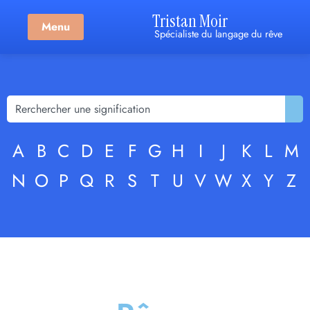
Tristan Moir
Menu
Spécialiste du langage du rêve
A
B
C
D
E
F
G
H
I
J
K
L
M
N
O
P
Q
R
S
T
U
V
W
X
Y
Z