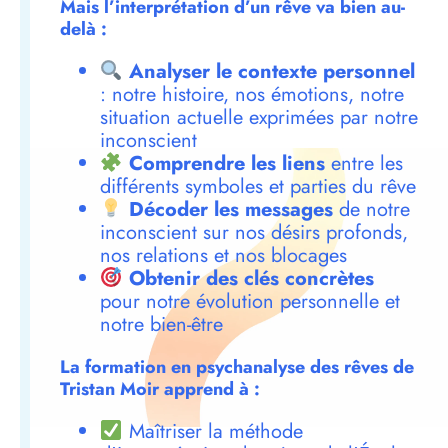
Mais l’interprétation d’un rêve va bien au-
delà :
Analyser le contexte personnel
: notre histoire, nos émotions, notre
situation actuelle exprimées par notre
inconscient
Comprendre les liens
entre les
différents symboles et parties du rêve
Décoder les messages
de notre
inconscient sur nos désirs profonds,
nos relations et nos blocages
Obtenir des clés concrètes
pour notre évolution personnelle et
notre bien-être
La formation en psychanalyse des rêves de
Tristan Moir apprend à :
Maîtriser la méthode