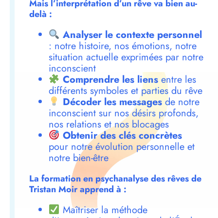
Mais l’interprétation d’un rêve va bien au-
delà :
Analyser le contexte personnel
: notre histoire, nos émotions, notre
situation actuelle exprimées par notre
inconscient
Comprendre les liens
entre les
différents symboles et parties du rêve
Décoder les messages
de notre
inconscient sur nos désirs profonds,
nos relations et nos blocages
Obtenir des clés concrètes
pour notre évolution personnelle et
notre bien-être
La formation en psychanalyse des rêves de
Tristan Moir apprend à :
Maîtriser la méthode