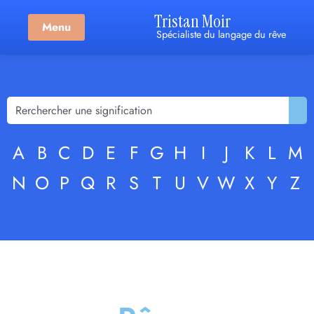
Tristan Moir
Menu
Spécialiste du langage du rêve
A
B
C
D
E
F
G
H
I
J
K
L
M
N
O
P
Q
R
S
T
U
V
W
X
Y
Z